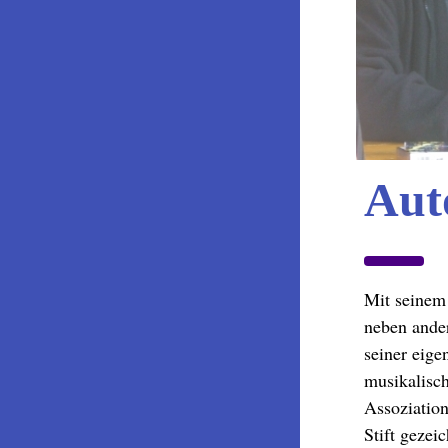
Aut
Mit seinem
neben ande
seiner eige
musikalisch
Assoziatio
Stift gezei