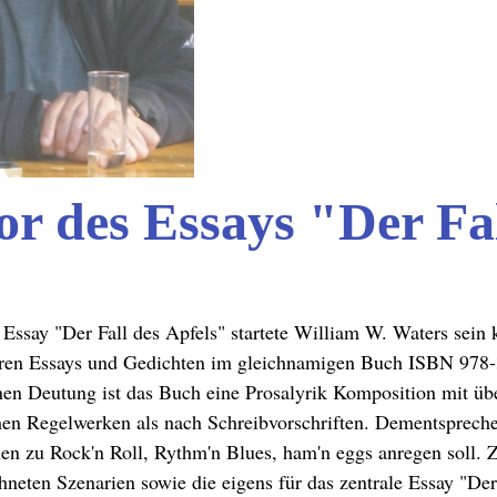
or des Essays "Der Fal
 Essay
"Der Fall des Apfels"
startete William W. Waters sein k
ren Essays und Gedichten im gleichnamigen Buch
ISBN 978-
nen Deutung ist das Buch eine
Prosalyrik Komposition mit ü
en Regelwerken als nach Schreibvorschriften. Dementsprechend
nen zu Rock'n Roll, Rythm'n Blues, ham'n eggs anregen soll.
chneten Szenarien sowie die eigens für das zentrale Essay "Der