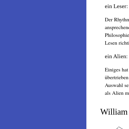
ein Leser:
Der Rhythm
ansprechen
Philosophie
Lesen richt
ein Alien:
Einiges hat
übertrieben
Auswahl sei
als Alien m
William