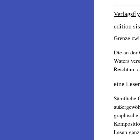
Verlagsfl
edition si
Grenze zwi
Die an der 
Waters vers
Reichtum an
eine Leser
Sämtliche 
außergewöhn
graphische 
Komposition
Lesen ganz 